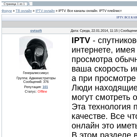
1
Страница
1
из
1
Форум
»
ТВ онлайн
»
IPTV онлайн
»
IPTV. Все каналы онлайн. IPTV плейлист
IPTV. ВСЕ К
ovtsoft
Дата: Среда, 22.01.2014, 11:15 | Сообщен
IPTV
- спутников
интернете, имея
просмотра обыч
ваша скорость и
Генералиссимус
а при просмотре
Группа: Администраторы
Сообщений:
376
Люди находящие
Репутация:
101
Статус:
Offline
могут смотреть 
Эта технология 
качестве. Все ч
онлайн это имет
В этом разделе 